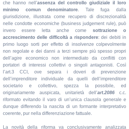
che hanno nell’
assenza del controllo giudiziale il loro
minimo comun denominatore
. Tale fuga dalla
giurisdizione, illustrata come recupero di discrezionalità
nelle condotte economiche (business judgement rule), può
invero essere letta anche come
sottrazione o
accrescimento delle difficoltà a rispondere
: dei debiti in
primo luogo sorti per effetto di insolvenze colpevolmente
non regolate e dei danni a terzi sempre più spesso propri
dell’agire economico non intermediato da conflitti con
portatori di interessi collettivi o singoli antagonisti. Così
l’art.3 CCI, ove separa i doveri di prevenzione
dell’imprenditore individuale da quelli dell’imprenditore
societario e collettivo, spezza la possibile, ed
originariamente auspicata, unitarietà dell’
art.2086
c.c.
riformato evitando il varo di un’unica clausola generale e
dunque differendo la nascita di un formante interpretativo
coerente, pur nella differenziazione fattuale.
La novità della riforma va conclusivamente analizzata