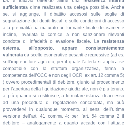
cit.
e tuttavia offrendo alfine una
resistenza interna
sufficiente
a dirne realizzata una delega possibile. Anche
se, si aggiunge, il dibattito accesosi sulle soglie di
segnalazione dei debiti fiscali e sulle condizioni di accesso
alla premialità ha maturato un formante finale decisamente
incline, invariata la cornice, a non sanzionare rilevanti
condotte di infedeltà o evasione fiscale. La
resistenza
esterna, all’opposto, appare consistentemente
vulnerata
da scelte esonerative pesanti e regressive (ad es.
sull’imprenditore agricolo, per il quale l’allerta si applica se
compatibile con la struttura organizzativa, ferma la
competenza dell’OCC e non degli OCRI ex art. 12 comma 5)
) ovvero procedimentali (il debitore, giunto al procedimento
per l’apertura della liquidazione giudiziale, non è più tenuto,
al più quando si costituisce, a formulare istanza di accesso
ad una procedura di regolazione concordata, ma può
provvedervi in qualunque momento, ai sensi dell’ultima
versione dell’art. 41 comma 4; per l’art. 54 comma 2 il
debitore – analogamente a quanto accade con l’attuale