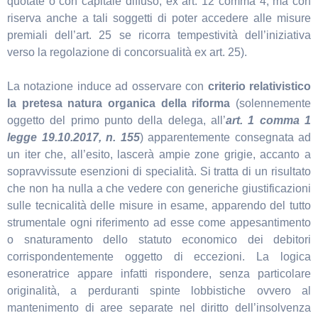
quotate o con capitale diffuso, ex art. 12 comma 4, ma con
riserva anche a tali soggetti di poter accedere alle misure
premiali dell’art. 25 se ricorra tempestività dell’iniziativa
verso la regolazione di concorsualità ex art. 25).
La notazione induce ad osservare con
criterio relativistico
la pretesa natura organica della riforma
(solennemente
oggetto del primo punto della delega, all’
art. 1 comma 1
legge 19.10.2017, n. 155
) apparentemente consegnata ad
un iter che, all’esito, lascerà ampie zone grigie, accanto a
sopravvissute esenzioni di specialità. Si tratta di un risultato
che non ha nulla a che vedere con generiche giustificazioni
sulle tecnicalità delle misure in esame, apparendo del tutto
strumentale ogni riferimento ad esse come appesantimento
o snaturamento dello statuto economico dei debitori
corrispondentemente oggetto di eccezioni. La logica
esoneratrice appare infatti rispondere, senza particolare
originalità, a perduranti spinte lobbistiche ovvero al
mantenimento di aree separate nel diritto dell’insolvenza