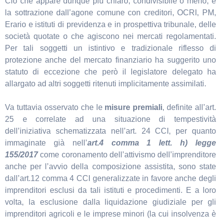
Ciò che appare dunque più chiaro, condivisibile o meno, è
la sottrazione dall’agone comune con creditori, OCRI, PM,
Erario e istituti di previdenza e in prospettiva tribunale, delle
società quotate o che agiscono nei mercati regolamentati.
Per tali soggetti un istintivo e tradizionale riflesso di
protezione anche del mercato finanziario ha suggerito uno
statuto di eccezione che però il legislatore delegato ha
allargato ad altri soggetti ritenuti implicitamente assimilati.
Va tuttavia osservato che le
misure premiali
, definite all’art.
25 e correlate ad una situazione di tempestività
dell’iniziativa schematizzata nell’art. 24 CCI, per quanto
immaginate già nell’
art.4 comma 1 lett. h) legge
155/2017
come coronamento dell’attivismo dell’imprenditore
anche per l’avvio della composizione assistita, sono state
dall’art.12 comma 4 CCI generalizzate in favore anche degli
imprenditori esclusi da tali istituti e procedimenti. E a loro
volta, la esclusione dalla liquidazione giudiziale per gli
imprenditori agricoli e le imprese minori (la cui insolvenza è