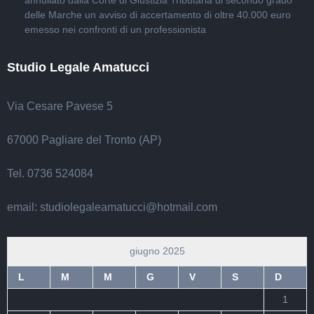
annullato dalla Corte di Giustizia Tributaria di secondo grado
delle Marche un avviso di accertamento di oltre 40.000 euro
emesso nei confronti di un professionista
Studio Legale Amatucci
Via Cesare Pavese 5
67000 Pagliare del Tronto (AP)
Tel. 0736 524084
email: studiolegaleamatucci@hotmail.com
giugno 2025
L
M
M
G
V
S
D
1