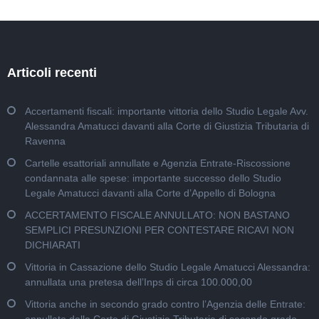
Articoli recenti
Accertamenti fiscali: importante vittoria dello Studio Legale Avv.
Alessandra Amatucci davanti alla Corte di Giustizia Tributaria di
Ravenna
Cartelle esattoriali annullate e Agenzia Entrate-Riscossione
condannata alle spese: importante successo dello Studio
Legale Amatucci davanti alla Corte d’Appello di Bologna
ACCERTAMENTO FISCALE ANNULLATO: NON BASTANO
SEMPLICI PRESUNZIONI PER CONTESTARE RICAVI NON
DICHIARATI
Vittoria in Cassazione dello Studio Legale Amatucci Alessandra:
annullata una pretesa dell’Inps di circa 100.000,00
Vittoria anche in secondo grado contro l’Agenzia delle Entrate: