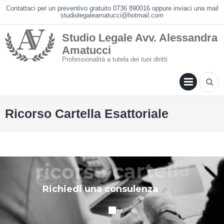
Skip
Contattaci per un preventivo gratuito 0736 890016 oppure inviaci una mail
studiolegaleamatucci@hotmail.com
to
content
Studio Legale Avv. Alessandra
Amatucci
Professionalità a tutela dei tuoi diritti
PRIM
MENU
Ricorso Cartella Esattoriale
a
l
l
e
t
r
a
c
o
s
r
o
c
i
r
e
l
a
i
r
o
t
t
a
s
e
R
i
c
h
i
e
d
i
u
n
a
c
o
n
s
u
l
e
n
z
a