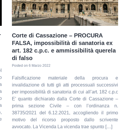
r
Corte di Cassazione – PROCURA
FALSA, impossibilità di sanatoria ex
art. 182 c.p.c. e ammissibilità querela
di falso
Posted on
6 Marzo 2022
l
o
Falsificazione materiale della procura e
a
invalidazione di tutti gli atti processuali successivi
a
per impossibilità di sanatoria di cui all’art. 182 c.p.c
o
E’ quanto dichiarato dalla Corte di Cassazione –
a
prima sezione Civile – con l’ordinanza n.
,
38735/2021 del 6.12.2021, accogliendo il primo
e
motivo del ricorso proposto dallo scrivente
avvocato. La Vicenda La vicenda trae spunto […]