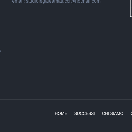
email: studiolegaleamatucci@hotmail.com
e
i
HOME
SUCCESSI
CHI SIAMO