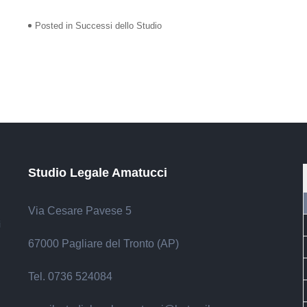
Posted in
Successi dello Studio
Studio Legale Amatucci
Via Cesare Pavese 5
i
67000 Pagliare del Tronto (AP)
Tel. 0736 524084