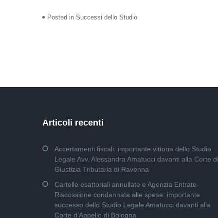
Posted in
Successi dello Studio
Articoli recenti
Accertamenti fiscali: importante vittoria dello Studio
Legale Avv. Alessandra Amatucci davanti alla Corte d
Giustizia Tributaria di Ravenna
Cartelle esattoriali annullate e Agenzia Entrate-
Riscossione condannata alle spese: importante
successo dello Studio Legale Amatucci davanti alla
Corte d’Appello di Bologna