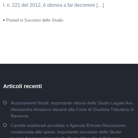
l. n. 221 del 2012, è idonea a far decorrere […]
Posted in
Successi dello Studio
Articoli recenti
Accertamenti fiscali: importante vittoria dello Studio Legale Avv.
Alessandra Amatucci davanti alla Corte di Giustizia Tributaria di
Ravenna
Cartelle esattoriali annullate e Agenzia Entrate-Riscossione
condannata alle spese: importante successo dello Studio