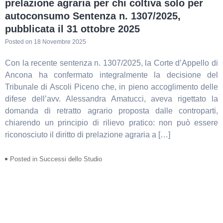
prelazione agraria per chi coltiva solo per
autoconsumo Sentenza n. 1307/2025,
pubblicata il 31 ottobre 2025
Posted on
18 Novembre 2025
Con la recente sentenza n. 1307/2025, la Corte d’Appello di
Ancona ha confermato integralmente la decisione del
Tribunale di Ascoli Piceno che, in pieno accoglimento delle
difese dell’avv. Alessandra Amatucci, aveva rigettato la
domanda di retratto agrario proposta dalle controparti,
chiarendo un principio di rilievo pratico: non può essere
riconosciuto il diritto di prelazione agraria a […]
Posted in
Successi dello Studio