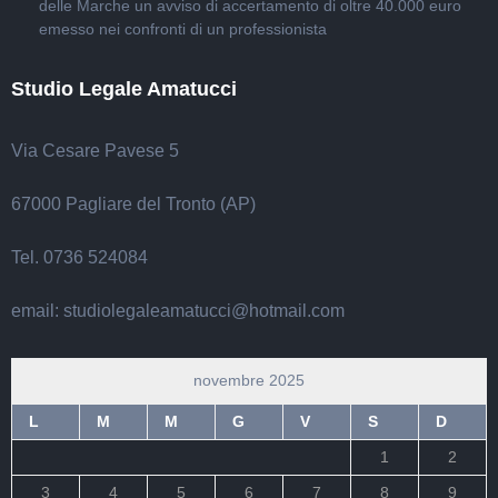
delle Marche un avviso di accertamento di oltre 40.000 euro
emesso nei confronti di un professionista
Studio Legale Amatucci
Via Cesare Pavese 5
67000 Pagliare del Tronto (AP)
Tel. 0736 524084
email: studiolegaleamatucci@hotmail.com
novembre 2025
L
M
M
G
V
S
D
1
2
3
4
5
6
7
8
9